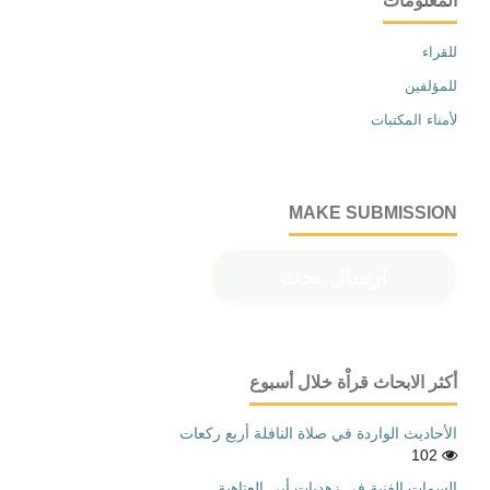
المعلومات
للقراء
للمؤلفين
لأمناء المكتبات
MAKE SUBMISSION
ارسال بحث
أكثر الابحاث قراْة خلال أسبوع
الأحاديث الواردة في صلاة النافلة أربع ركعات
102
السمات الفنية في زهديات أبي العتاهية