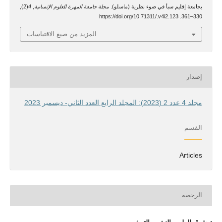
بجامعة إقليم سبأ في ضوء نظرية (ماسلو).
مجلة جامعة المهرة للعلوم الإنسانية
,
4
(2),
330–361. https://doi.org/10.71311/.v4i2.123
المزيد من صيغ الاقتباسات
إصدار
مجلد 4 عدد 2 (2023): المجلد الرابع العدد الثاني- ديسمبر 2023
القسم
Articles
الرخصة