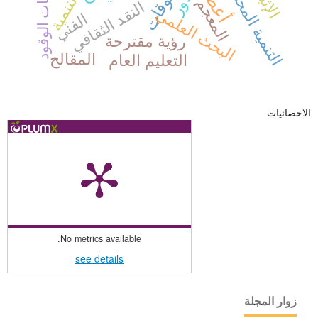
المعوقات
محطات الوقود
التنمية المحلية
التنمية
المعجم
النقد الثقافي
البحث العلمي
الفني
رؤية مقترحة
المقالح
التعليم العام
الاحصائيات
No metrics available.
see details
زوار المجلة