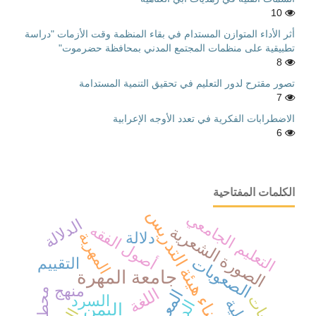
10
أثر الأداء المتوازن المستدام في بقاء المنظمة وقت الأزمات "دراسة
تطبيقية على منظمات المجتمع المدني بمحافظة حضرموت"
8
تصور مقترح لدور التعليم في تحقيق التنمية المستدامة
7
الاضطرابات الفكرية في تعدد الأوجه الإعرابية
6
الكلمات المفتاحية
أعضاء هيئة التدريس
التعليم الجامعي
الدلالة
أصول الفقه
الصورة الشعرية
المهرية
دلالة
الصعوبات
التقييم
جامعة المهرة
منهج
اللغة
الإثبات
السرد
الدور
اليمن