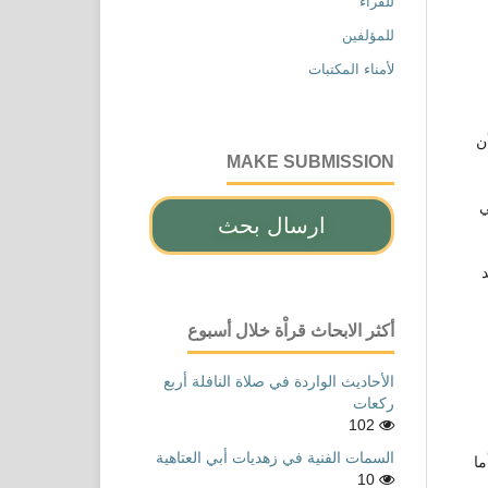
للقراء
للمؤلفين
لأمناء المكتبات
امق، وبحجم (16). على أن
MAKE SUBMISSION
ي
ارسال بحث
أكثر الابحاث قراْة خلال أسبوع
الأحاديث الواردة في صلاة النافلة أربع
ركعات
102
السمات الفنية في زهديات أبي العتاهية
ا
10