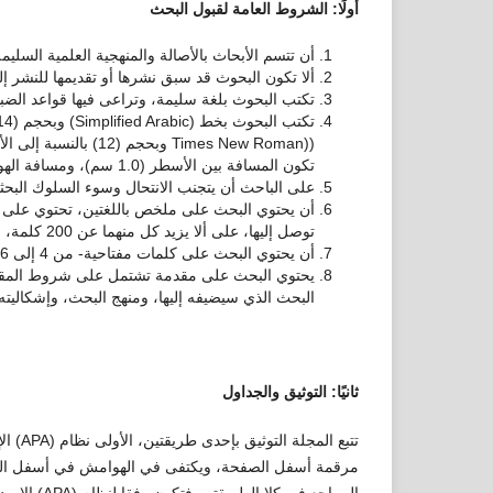
أولًا: الشروط العامة لقبول البحث
أن تتسم الأبحاث بالأصالة والمنهجية العلمية السليمة
ألا تكون البحوث قد سبق نشرها أو تقديمها للنشر إلى
تكتب البحوث بلغة سليمة، وتراعى فيها قواعد الضبط و
تكون المسافة بين الأسطر (1.0 سم)، ومسافة الهوامش (2,5 سم) من كل جانب.
على الباحث أن يتجنب الانتحال وسوء السلوك البحثي
أن يحتوي البحث على ملخص باللغتين، تحتوي على هد
توصل إليها، على ألا يزيد كل منهما عن 200 كلمة، ولا يقل عن 120 كلمة.
أن يحتوي البحث على كلمات مفتاحية- من 4 إلى 6 كلمات- دالة على مجالات البحث.
يحتوي البحث على مقدمة تشتمل على شروط المقدما
البحث الذي سيضيفه إليها، ومنهج البحث، وإشكاليت
ثانيًا: التوثيق والجداول
تتبع ا
مرقمة أسفل الصفحة، ويكتفى في الهوامش في أسفل الصف
المراجع في كلا الطريقتين فتكون وفقا لنظام (APA) الإصدار السابع. ومن ثم ترتب ألف بائيًا، أو تكون على النحو الآتي: