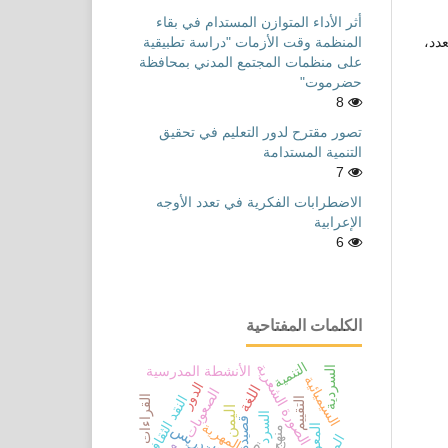
أثر الأداء المتوازن المستدام في بقاء
المنظمة وقت الأزمات "دراسة تطبيقية
دد،
على منظمات المجتمع المدني بمحافظة
حضرموت"
8
تصور مقترح لدور التعليم في تحقيق
التنمية المستدامة
7
الاضطرابات الفكرية في تعدد الأوجه
الإعرابية
6
الكلمات المفتاحية
التنمية
الصورة الشعرية
الأنشطة المدرسية
السردية
السيميائية
الدور
اللغة
الصعوبات
النقد الثقافي
القراءات القرآنية
التقييم
اليمن
السرد
قصيدة
المهرية
منهج