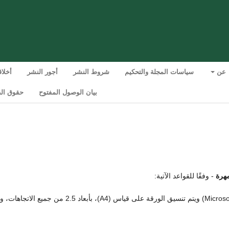
عن
سياسات المجلة والتحكيم
شروط النشر
أجور النشر
أخلا
بيان الوصول المفتوح
حقوق الط
مهرة
- وفقًا للقواعد الآتية:
تطبع البحوث المرسلة وتقدم للنشر على برنامج (Microsoft Word) ويتم تنسيق الورقة على قياس (A4)، بأبعاد 2.5 من جميع ا