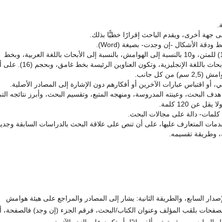
.
 جهة أخرى، ويقدم الباحث إقرارًا خطيًّا بذلك.
دقة الأشكال -إن وجدت- بصيغة (Word).
تكتب البحوث بخط (Simplified Arabic) وبحجم (14) للمتن، و10 بالنسبة إلى الهوامش، بالنسبة إلى الأبحاث باللغة العربية، وبخط
((Times New Roman وبحجم (12) بالنسبة إلى الأبحاث باللغة الإنجليزية، وتكون العناوين الرئيسة بخط غ
، أو اقتباس عبارات الآخرين أو أفكارهم دون الإشارة إلى المصادر الأصلية.
ف البحث، وعينته المدروسة، ومنهجه المتبع، وتقسيم البحث، وأبرز نتائجه الت
ت المتعارف عليها، على أن تنص على علاقة البحث بالدراسات السابقة وجديد
ه، وطريقة تقسيمه.
لمجلة التوثيق بإحدى طريقتين، الأولى نظام (APA) الإصدار السابع، والطريقة الثانية: يشار إلى المصادر والمراجع على هيئة هوامش
حات بلقب المؤلف وعنوان الكتاب/البحث، فرقم الجزء (إن وجد) فالصفحة، أم