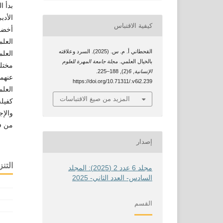
بدأ ا
الأدب
كيفية الاقتباس
أخضعت
العلم
القحطاني أ. م. س. (2025). السرد وعلاقته
بالخيال العلمي.
مجلة جامعة المهرة للعلوم
مختلف
الإنسانية
,
6
(2), 188–225.
https://doi.org/10.71311/.v6i2.239
العلم
المزيد من صيغ الاقتباسات
كفيلة
من فك
إصدار
التنز
مجلد 6 عدد 2 (2025): المجلد
السادس- العدد الثاني- 2025
القسم