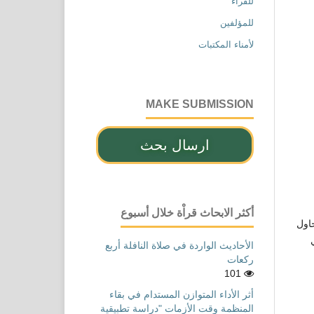
للقراء
للمؤلفين
لأمناء المكتبات
MAKE SUBMISSION
ارسال بحث
أكثر الابحاث قراْة خلال أسبوع
حاول
الأحاديث الواردة في صلاة النافلة أربع
ركعات
101
أثر الأداء المتوازن المستدام في بقاء
المنظمة وقت الأزمات "دراسة تطبيقية