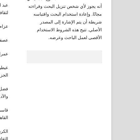
عبد ا
أنه يجوز لأي شخص تنزيل البحث وقراءته
لثقافة
مجانًا. وإعادة استخدام البحث واقتباسه
شريطة أن يتم الإشارة إلى المصدر
عزام،
الأصلي. تتيح هذه الشروط الاستخدام
الأقصى لعمل الباحث وعرضه.
عصفور
عمران
عيطو،
الجزائر،
فضل، 
والآداب
القاهرة، 09
الكرد
الثقافة