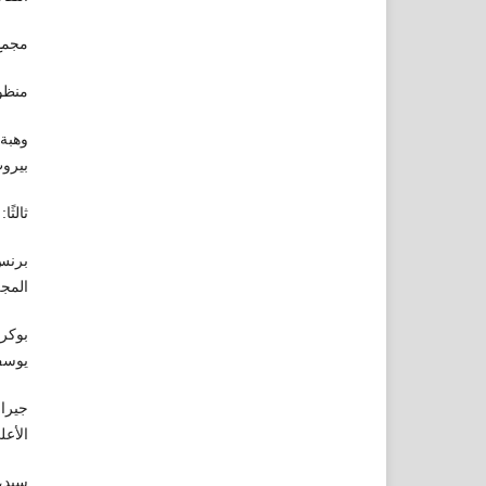
مجمع ا
منظور
وهبة،
بيروت، ط
ثالثً
برنس،
المجلس 
بوكر
يوسف 
الأعلى 
سيد، 