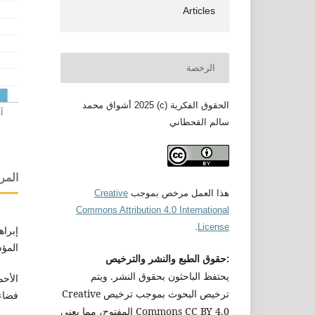
Articles
الرخصة
الحقوق الفكرية (c) 2025 أشواق محمد
سالم القحطاني
المر
هذا العمل مرخص بموجب
Creative
Commons Attribution 4.0 International
.
License
إبراه
المؤس
:حقوق الطبع والنشر والترخيص
يحتفظ الباحثون بحقوق النشر. ويتم
الأحم
ترخيص البحوث بموجب ترخيص Creative
فضاءات
Commons CC BY 4.0 المفتوح، مما يعني