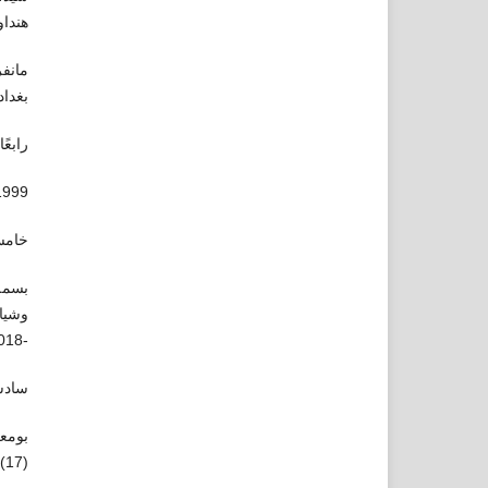
هنداوي، ط1، 16
مانفر
بغداد
رابعً
999.-
خامسً
بسمة،
-2018م.
سادس
بومعز
(17)، ع(2)، مارس2022م.