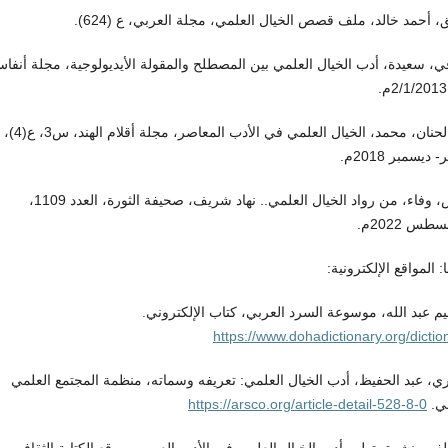
، أحمد خالد، ملف قصص الخيال العلمي، مجلة العربي، ع (624).
، سعيدة، أدب الخيال العلمي بين المصطلح والمقولة الأيديولوجية، مجلة أنفا
عبد الحنان، محمد، الخيال العلمي في الأدب المعاصر، مجلة أقلام الهند، س3، ع(4)،
 ديسمبر 2018م.
يونس، وفاء، من رواد الخيال العلمي.. نهاد شريف، صحيفة الثورة، العدد 1109،
ا: المواقع الإلكترونية:
يم عبد الله، موسوعة السرد العربي، كتاب الإلكتروني.
https://www.dohadictionary.org/dictio
ي، عبد الحفيظ، أدب الخيال العلمي: تعريفه وسماته، منظمة المجتمع العلمي
بي.
https://arsco.org/article-detail-528-8-0