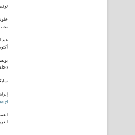
توفيق
خلوفي
نت، 2/1/2013م.
أكتوبر-
30أغسطس 2022م.
سابعً
إبراه
naryl
العمر
العر