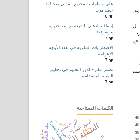
على منظمات المجتمع المدني بمحافظة
حضرموت"
وقد
8
إنصاف الذهبي للشيعة دراسة حديثية
يال
موضوعية
مجالين
7
نتج
الاضطرابات الفكرية في تعدد الأوجه
الإعرابية
7
تصور مقترح لدور التعليم في تحقيق
الصنف
التنمية المستدامة
7
الكلمات المفتاحية
المهرية
السردية
أصول الفقه
جامعة المهرة
النقد الثقافي
المعجم
منهج
اليمن