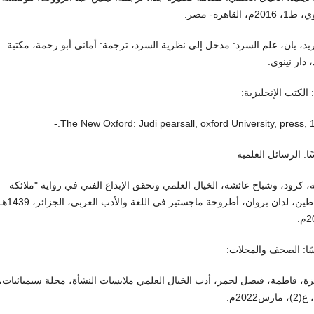
20م، القاهرة- مصر.
يد، يان، علم السرد: مدخل إلى نظرية السرد، ترجمة: أماني أبو رحمة، مكتبة
، دار نينوى.
ا: الكتب الإنجليزية:
The New Oxford: Judi pearsall, oxford University, press, 1
ا: الرسائل العلمية
 كرود، وشباح عائشة، الخيال العلمي وتحقق الإبداع الفني في رواية "ملائكة
وشياطين، لدان بروان، أطروحة ماجستير في اللغة والأدب العربي، الجزائر، 
ًا: الصحف والمجلات:
ة، فاطمة، فيصل لحمر، أدب الخيال العلمي ملابسات النشأة، مجلة سيميائيات،