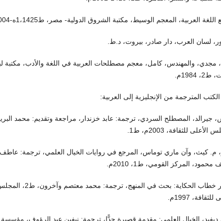
للغة العربية، المعجم الوسيط، مكتبة الشروق الدولية- مصر، ط1،1425ه-2004م.
، لسان العرب، دار صادر، بيروت، د.ط.
 مجدي، والمهندس، كامل، معجم مصطلحات العربية في اللغة والأدب، مكتبة لبن
2، 1984م.
ا: الكتب المترجمة من الإنجليزية إلى العربية:
 جيرالد، المصطلح السردي، ترجمة: عابد خزندار، مراجعة وتقديم: محمد البري
الأعلى للثقافة، 2003م، ط1.
، م. كيث، وآن ماري توماس، المرجع في روايات الخيال العلمي، ترجمة: عاطف
محمود، المركز القومي، ط1، 2010م.
جيرار خطاب الحكاية: بحث في المنهج، ترجمة: محمد معتصم وآخرون، ط2
للثقافة، 1997م.
ديفيد، الخيال العلمي: مقدمة قصيرة جدًّا، ترجمة: نيفين عبد الرؤوف، مؤسسة