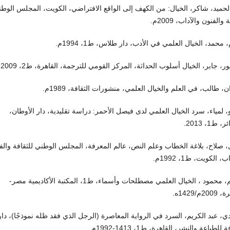
لحميد، شاكر، الخيال: من الكهف إلى الواقع الافتراضي، الكويت، المجلس الوط
 والفنون والآداب، 2009م.
 محمد، الخيال العلمي في الأدب، دار طلاس، ط1، 1994م.
، جابر، الخيال أسلوب الحداثة، المركز القومي للترجمة، القاهرة، ط2، 2009م.
، طالب، في العلم والخيال العلمي، منشورات الثقافة، 1989م.
 لمياء، سرد الخيال العلمي لدى فيصل الأحمر: دراسة تقليدية، دار الأوطان،
 ط1، 2013.
صلاح، بلاغة الخطاب وعلم النص، عالم المعرفة، المجلس الوطني للثقافة والف
، الكويت، ط1، 1992م.
قاسم، محمود ، الخيال العلمي مصطلحات وأسماء، ط1، المكتبة الأكاديمية مصر-
20م/1429ه.
ي، عبد الكريم، السرد في الرواية المعاصرة (الرجل الذي فقد ظله نموذجًا)، دار
 للطباعة والنشر، القاهرة، ط1، 1413-1992م.