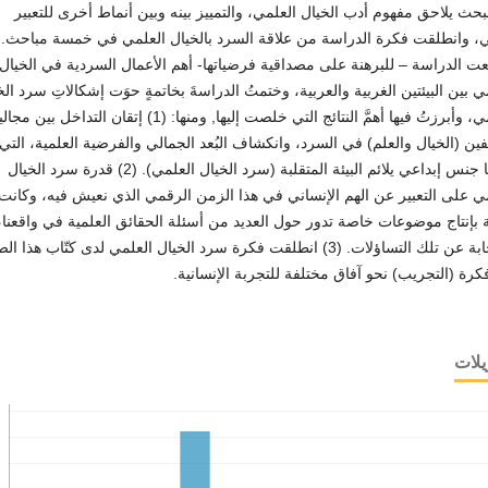
لبحث يلاحق مفهوم أدب الخيال العلمي، والتمييز بينه وبين أنماط أخرى للتعبير
ي، وانطلقت فكرة الدراسة من علاقة السرد بالخيال العلمي في خمسة مباحث. 
 الدراسة – للبرهنة على مصداقية فرضياتها- أهم الأعمال السردية في الخيال
ي بين البيئتين الغربية والعربية، وختمتُ الدراسةَ بخاتمةٍ حوَت إشكالاتِ سرد الخ
العلمي، وأبرزتُ فيها أهمَّ النتائج التي خلصت إليها, ومنها: (1) إتقان التداخل بين 
ين (الخيال والعلم) في السرد، وانكشاف البُعد الجمالي والفرضية العلمية، التي 
عنهما جنس إبداعي يلائم البيئة المتقلبة (سرد الخيال العلمي). (2) قدرة سرد الخيال
ي على التعبير عن الهم الإنساني في هذا الزمن الرقمي الذي نعيش فيه، وكانت
 بإنتاج موضوعات خاصة تدور حول العديد من أسئلة الحقائق العلمية في واقعنا،
والإجابة عن تلك التساؤلات. (3) انطلقت فكرة سرد الخيال العلمي لدى كتّاب هذا 
رة (التجريب) نحو آفاق مختلفة للتجربة الإنسانية.
يلات