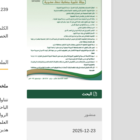
2.239
الكلم
الخص
الم
ملخص
التنزيلات
البحث
تتناو
الباح
الروا
منشور
العلم
هذين 
2025-12-23