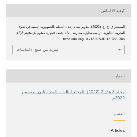
كيفية الاقتباس
المنتصر ق. ح. ع. (2022). تطوير نظام إعداد المعلم بالجمهورية اليمنية في ضوء
التجربة الماليزية: دراسة تحليلية مقارنة.
مجلة جامعة المهرة للعلوم الإنسانية
,
3
(2),
304–356. https://doi.org/10.71311/.v3i2.12
المزيد من صيغ الاقتباسات
إصدار
مجلد 3 عدد 2 (2022): المجلد الثالث - العدد الثاني - ديسمبر
2022م
القسم
Articles