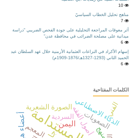
10
مناهج تحليل الخطاب السياسيّ
7
أثر معوقات المراجعة التحليلية على جودة الفحص الضريبي "دراسة
ميدانية على مصلحة الضرائب في محافظة عدن"
6
إسهام الأكراد في النزاعات العثمانية الأرمنية خلال عهد السلطان عبد
الحميد الثاني (1293-1327هـ/1876-1909م)
6
الكلمات المفتاحية
الذكاء الاصطناعي
الفني
الصورة الشعرية
أصول الفقه
التنمية المستدامة
الصعوبات
السردية
اليمن
المعجم
منهج