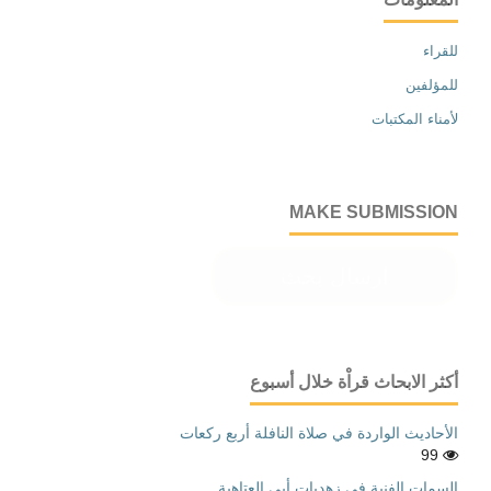
للقراء
للمؤلفين
لأمناء المكتبات
MAKE SUBMISSION
ارسال بحث
أكثر الابحاث قراْة خلال أسبوع
الأحاديث الواردة في صلاة النافلة أربع ركعات
99
السمات الفنية في زهديات أبي العتاهية