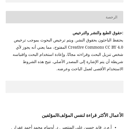
الرخصة
:حقوق الطبع والنشر والترخيص
يحتفظ الباحثون بحقوق النشر. ويتم ترخيص البحوث بموجب ترخيص
Creative Commons CC BY 4.0 المفتوح، مما يعني أنه يجوز لأي
شخص تنزيل البحث وقراءته مجانًا. وإعادة استخدام البحث واقتباسه
شريطة أن يتم الإشارة إلى المصدر الأصلي. تتيح هذه الشروط
الاستخدام الأقصى لعمل الباحث وعرضه.
الأعمال الأكثر قراءة لنفس المؤلف/المؤلفين
أ.م.د. قايد حسين علي المنتصر , د. أوسام محمد أحمد عفرار ,