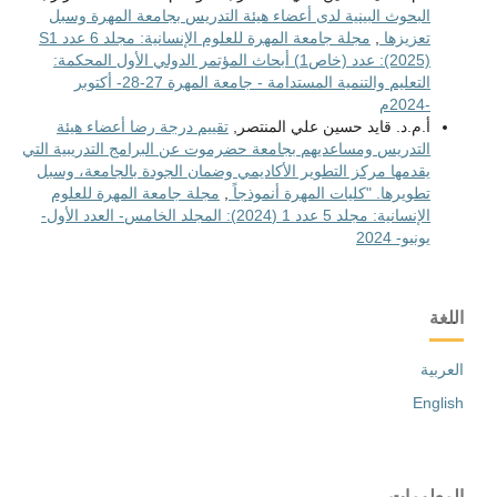
البحوث البينية لدى أعضاء هيئة التدريس بجامعة المهرة وسبل
تعزيزها
,
مجلة جامعة المهرة للعلوم الإنسانية: مجلد 6 عدد S1
(2025): عدد (خاص1) أبحاث المؤتمر الدولي الأول المحكمة:
التعليم والتنمية المستدامة - جامعة المهرة 27-28- أكتوبر
-2024م
أ.م.د. قايد حسين علي المنتصر,
تقييم درجة رضا أعضاء هيئة
التدريس ومساعديهم بجامعة حضرموت عن البرامج التدريبية التي
يقدمها مركز التطوير الأكاديمي وضمان الجودة بالجامعة، وسبل
تطويرها. "كليات المهرة أنموذجاً
,
مجلة جامعة المهرة للعلوم
الإنسانية: مجلد 5 عدد 1 (2024): المجلد الخامس- العدد الأول-
يونيو- 2024
اللغة
العربية
English
المعلومات