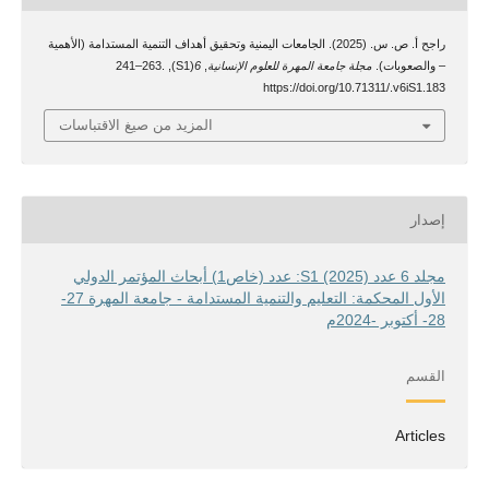
راجح أ. ص. س. (2025). الجامعات اليمنية وتحقيق أهداف التنمية المستدامة (الأهمية
– والصعوبات).
مجلة جامعة المهرة للعلوم الإنسانية
,
6
(S1), 241–263.
https://doi.org/10.71311/.v6iS1.183
المزيد من صيغ الاقتباسات
إصدار
مجلد 6 عدد S1 (2025): عدد (خاص1) أبحاث المؤتمر الدولي
الأول المحكمة: التعليم والتنمية المستدامة - جامعة المهرة 27-
28- أكتوبر -2024م
القسم
Articles