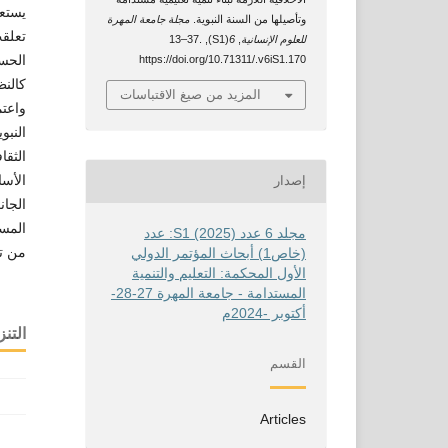
يستعر
وتأصيلها من السنة النبوية.
مجلة جامعة المهرة
تعلقت
للعلوم الإنسانية
,
6
(S1), 13–37.
الحسن
https://doi.org/10.71311/.v6iS1.170
كالنظ
المزيد من صيغ الاقتباسات
واعتم
النبو
الثقا
الأسا
إصدار
الجان
المست
مجلد 6 عدد S1 (2025): عدد
من ت
(خاص1) أبحاث المؤتمر الدولي
الأول المحكمة: التعليم والتنمية
المستدامة - جامعة المهرة 27-28-
أكتوبر -2024م
التنز
القسم
Articles