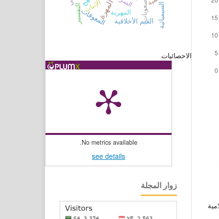
جامعة المهرة
السرد
الصعوبات
الإثبات
السيميائية
التفسير
المعوقات
المهرية
القيم الأخلاقية
الاحصائيات
No metrics available.
see details
زوار المجلة
مية