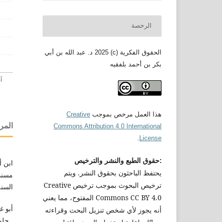
الرخصة
الحقوق الفكرية (c) 2025 د. عبد الله بن أبي
بكر بن أحمد بلفقيه
هذا العمل مرخص بموجب
Creative
المر
Commons Attribution 4.0 International
.
License
:حقوق الطبع والنشر والترخيص
ابن أ
يحتفظ الباحثون بحقوق النشر. ويتم
مسند 
ترخيص البحوث بموجب ترخيص Creative
السنة و
Commons CC BY 4.0 المفتوح، مما يعني
أبو غ
أنه يجوز لأي شخص تنزيل البحث وقراءته
ـ حل