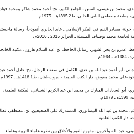
ذي، محمد بن عيسى، السنن ـ الجامع الكبير، تح: أحمد محمد شاكر ومحمد فؤاد 
، مطبعة مصطفى البابي الحلبي، ط2 1395هـ ـ 1975م.
 خولة، مصادر القيم في الفكر الإسلامي ـ عابد الجابري أنموذجاً، رسالة ماجستي
لجامعة محمد بوضياف المسيلة ـ الجزائر 2015 ـ 2016م،
ظ، عمرو بن بحر الشهير، رسائل الجاحظ، تح: عبد السلام هارون، مكتبة الخانج
هـ ـ 1964م.
اني، أبو أحمد عبد الله بن عدي، الكامل في ضعفاء الرجال، تح: عادل أحمد عبد
د-علي محمد معوض، دار الكتب العلمية - بيروت-لبنان، ط1 1418هـ ـ 1997م.
ي، أبو السعادات المبارك بن محمد ابن عبد الكريم الشيباني، المكتبة العلمية،
ـ 1979م.
م، محمد بن عبد الله النيسابوري، المستدرك على الصحيحين، تح: مصطفى عطا،
، دار الكتب العلمية.
ني، عبد الله وآخرون، مفهوم القيم والأخلاق بين نظرة علماء التربية وعلماء