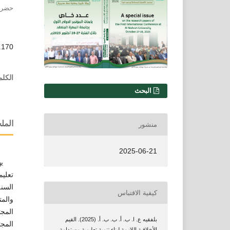
حضرمو
1.170
الكلم
التنزيلات
البحث
الم
منشور
2025-06-21
يهدف 
تعليم
السنة
كيفية الاقتباس
والمت
المج
بلفقيه ع. ا. ب. أ. ب. ب. أ. (2025). القيم
المجت
الأخلاقية اللازمة لبناء تنمية تعليمية مستدامة