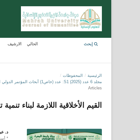
إبحث
الحالي
الارشيف
الرئيسية
/
المحفوظات
/
مجلد 6 عدد S1 (2025): عدد (خاص1) أبحاث المؤتمر الدولي الأول المحكمة: التعليم والتنمية المستدامة - جامعة المهرة 27-28- أكتوبر -2024م
Articles
القيم الأخلاقية اللازمة لبناء تنمية
د. عب
* أست