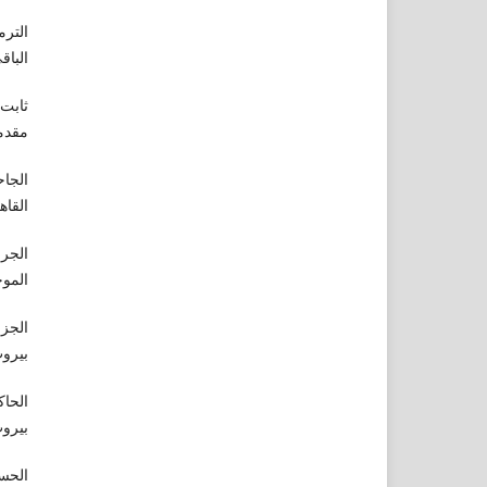
الترم
الباقي
ثابت،
مقدمة 
الجاح
القاهرة، 1384
الجرج
الموجو
الجزر
بيروت، 1399ه 
الحاك
بيروت
الحسي