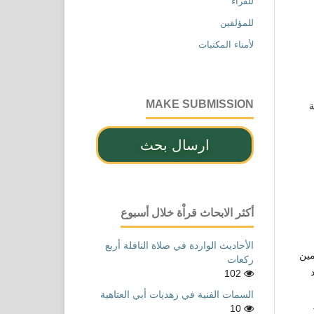
للقراء
للمؤلفين
لأمناء المكتبات
MAKE SUBMISSION
ة
ارسال بحث
أكثر الابحاث قراْة خلال أسبوع
الأحاديث الواردة في صلاة النافلة أربع
مين
ركعات
102
السمات الفنية في زهديات أبي العتاهية
10