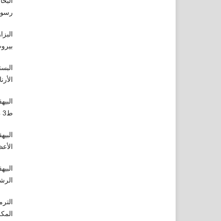
البخا
رسول الله  وسننه وأيامه، ترقيم 
البزا
بيروت، ط
البست
الأرناؤوط، ط2، بي
البيه
ط3 1424هـ - 2003 م.
البيه
الأعظ
الرشد،1423 هـ -
الترم
المكرمة، ط1