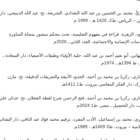
رِّيُّ، محمد بن الحسين بن عبد الله البغدادي، الشريعة، تح: عبد الله الدميجي، دار
لرياض، ط2، 1420 هـ - 1999 م
د، الزهرة، قراءة في مفهوم التعليمية، بحث محكم منشور بمجلة الساورة
ات الإنسانية والاجتماعية، العدد الثاني ـ 2020م.
هاني، أبو نعيم أحمد بن عبد الله، حلية الأولياء وطبقات الأصفياء، دار السعادة ـ
هـ ـ 1974م.
اري، زكريا بن محمد بن أحمد، الحدود الأنيقة والتعريفات الدقيقة، تح: مازن
ك، دار الفكر المعاصرـ بيروت، ط1 1411هـ.
اري، زكريا بن محمد بن أحمد، فتح الرحمن شرح لقطة العجلان، تح: عدنان علي
دار التحصيل ـ مصر، ط1 2024م.
ري، محمد بن إسماعيل، الأدب المفرد، ترقيم محمد فؤاد عبد الباقي، دار البشائر
ة – بيروت، ط3 1409هـ - 1989م.