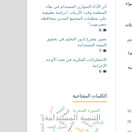
واء
أثر الأداء المتوازن المستدام في بقاء
المنظمة وقت الأزمات "دراسة تطبيقية
على منظمات المجتمع المدني بمحافظة
حضرموت"
اته.
8
تصور مقترح لدور التعليم في تحقيق
رر
التنمية المستدامة
7
ذا
الاضطرابات الفكرية في تعدد الأوجه
الإعرابية
ية
6
الكلمات المفتاحية
التقييم
الدور
الصورة الشعرية
اليمن
التنمية المستدامة
النقد الثقافي
المعجم
دلالة
الدلالة
أصول الفقه
اللغة
التنمية
منهج