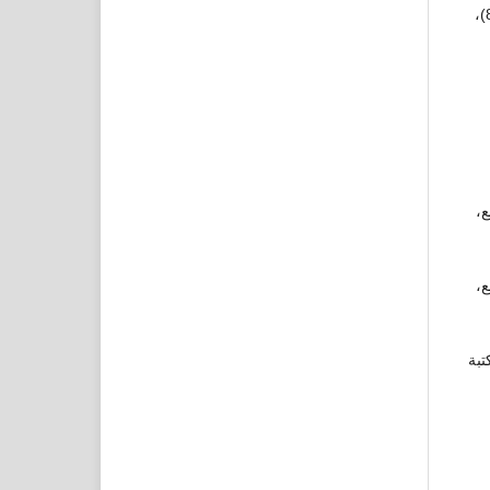
الفلسفة (دراسة تحليلية)، بحث منشور بمجلة كلية التربية ـ جامعة دمياط ، العدد (81)،
ع،
ع،
تبة