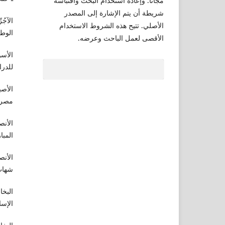
مجانًا. وإعادة استخدام البحث واقتباسه
شريطة أن يتم الإشارة إلى المصدر
الآجُ
الأصلي. تتيح هذه الشروط الاستخدام
الوطن – ا
الأقصى لعمل الباحث وعرضه.
الأسو
للدراس
الأصب
مصر، ط 1394
الأنص
المبار
الأنص
شهاب، 
البخا
الإسلامي