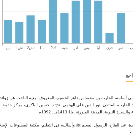
اجع
بي أسامة، الحارث بن محمد بن داهر الخصيب المعروف، بغية الباحث عن زوائد
الحارث، المنتقي: نور الدين علي الهيثمي، تح: د. حسين الباكري، مركز خدمة
السيرة النبوية، المدينة المنورة، ط1 1413هـ ـ 1992م.
دة، عبد الفتاح، الرسول المعلم ﷺ وأساليبه في التعليم، مكتبة المطبوعات الإسلا
ب.