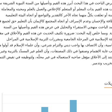
ض الباحث في هذا البحث أبرز هذه القيم وتأصيلها من السنة النبوية الشريفة س
 هذه القيم بذات المعلم أو المتعلم كالإخلاص والعمل بالعلم ومحبته والمعاملة
ة أو تعلقت بكلٍّ منهما تجاه الآخر كالتقدير والتواضع أو اتجاه البيئة التعليمية
افة والإحسان وعدم الإسراف أو اتجاه المجتمع كالإيمان بأن التعليم حق لجميع فئ
د الباحث منهجي الاستقراء والتحليل في عرض هذه القيم وتأصيلها من السنة
ية. ومما خلص إليه البحث: ضرورة تكثيف الحديث عن هذه القيم والأخلاق في مق
فة الإسلامية في المرحلة الجامعية ومقررات التربية الإسلامية في المراحل
سية، وأن الاتصاف بها واجب ديني والتزام شرعي، وأن علماء الإسلام قد أولوا ه
ب غاية الاهتمام وصنفوا في ذلك المصنفات، وأن العلم غير المسدَّد بالتربية وغير
ند إلى الأخلاق مؤهل صاحبه لاستعماله في غير محلّه، ولتوظيفه في نقيض التنم
خريب وتدمير.
يلات