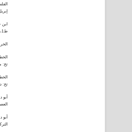
إبريل 022
ابن ح
ط1، 1421 ه - 2001م.
الخراز
الخطي
تح: م
الخطي
تح: د
أبو د
العصر
أبو د
التركي،