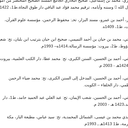
ري، محمد بن إسماعيل، صحيح البخاري الجامع المسند الصحيح المختصر من أمو
محمد فؤاد عبد الباقي دار طوق النجاة،ط1، 1422هـ.
ر، أحمد بن عمرو، مسند البزار، تحـ: محفوظ الرحمن، مؤسسة علوم القرآن،
1، 1409ه.
ي، محمد بن حبان بن أحمد التميمي، صحيح ابن حبان بترتيب ابن بلبان، تح: شع
روت: مؤسسة الرسالة،1414ه– 1993م.
قي، أحمد بن الحسين، السنن الكبرى، تح: محمد عطا، دار الكتب العلمية، بيروت،
قي، أحمد بن الحسين، المدخل إلى السنن الكبرى، تح: محمد ضياء الرحمن
مي، دار الخلفاء – الكويت.
البيهقي، أحمد بن الحسين، شعب الإيمان، تح: عبد العلي عبد الحميد حامد، ط1، دار
 2003 م.
ذي محمد بن عيسى، الشمائل المحمدية، تح: سيد عباس، مطبعة الباز، مكة
 1413هـ ـ 1993م.