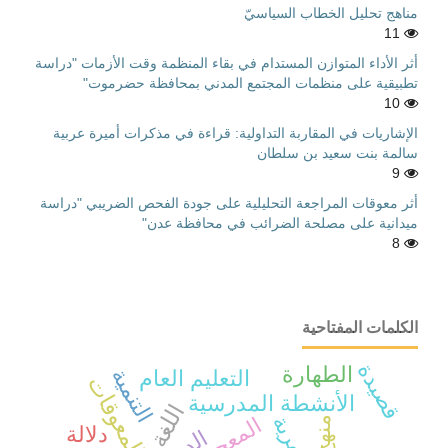
مناهج تحليل الخطاب السياسيّ
11
أثر الأداء المتوازن المستدام في بقاء المنظمة وقت الأزمات "دراسة
تطبيقية على منظمات المجتمع المدني بمحافظة حضرموت"
10
الإشاريات في المقاربة التداولية: قراءة في مذكرات أميرة عربية
سالمة بنت سعيد بن سلطان
9
أثر معوقات المراجعة التحليلية على جودة الفحص الضريبي "دراسة
ميدانية على مصلحة الضرائب في محافظة عدن"
8
الكلمات المفتاحية
قصيدة
الطهارة
التنمية
التعليم العام
المعوقات
الأنشطة المدرسية
اللغة
المهرية
المعجم
منهج
دلالة