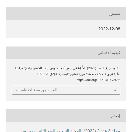
منشور
2022-12-08
كيفية الاقتباس
باعبود م. ع. ا. ط. (2022). الأُبُوَّةُ في شِعرِ أحمد شوقي (باب الخُصُوصِيات): دراسة
نصَّية تربوية.
مجلة جامعة المهرة للعلوم الإنسانية
,
3
(2), 126–155.
https://doi.org/10.71311/.v3i2.6
المزيد من صيغ الاقتباسات
إصدار
مجلد 3 عدد 2 (2022): المجلد الثالث - العدد الثاني - ديسمبر