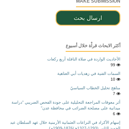
MAKE SUBMISSION
ارسال بحث
أكثر الابحاث قراْة خلال أسبوع
الأحاديث الواردة في صلاة النافلة أربع ركعات
99
السمات الفنية في زهديات أبي العتاهية
10
مناهج تحليل الخطاب السياسيّ
7
أثر معوقات المراجعة التحليلية على جودة الفحص الضريبي "دراسة
ميدانية على مصلحة الضرائب في محافظة عدن"
6
إسهام الأكراد في النزاعات العثمانية الأرمنية خلال عهد السلطان عبد
الحميد الثاني (1293-1327هـ/1876-1909م)