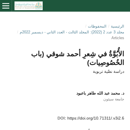
الرئيسية
/
المحفوظات
/
مجلد 3 عدد 2 (2022): المجلد الثالث - العدد الثاني - ديسمبر 2022م
/
Articles
الأُبُوَّةُ في شِعرِ أحمد شوقي (باب
الخُصُوصِيات)
دراسة نصَّية تربوية
د. محمد عبد الله طاهر باعبود
جامعة سيئون
DOI:
https://doi.org/10.71311/.v3i2.6