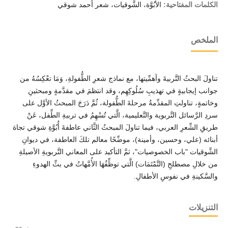
الكلمات المفتاحية:
الأُبُوَّة، الشَّوقيات، شعر أحمد شوقي
الملخص
تناولَ البحثُ التَّربيةَ وأهمِّيتها، مع نماذج شعرِ الطُّفولةِ، وَمَا تعْكِسُهُ من
جوانب إيجابيةٍ في تهذيبِ سُلُوكِهِم، وقد انتظمَ في مقدَّمةٍ ومبحثينِ
وخاتمةٍ، تناولتِ المقدِّمةُ مرحلةَ الطُّفولة، ثُمَّ دَرَجَ المبحثُ الأوَّل على
سردِ الرَّسائل التَّربوية والتَّعليمية، الَّتي تُسْهِمُ في تربيةِ الطِّفل، عَنْ
طريقِ الشِّعرِ العربي، فيما تناولَ المبحثُ الثَّاني عاطفةَ أُبُوَّةِ شوقي تجاهَ
أبنائه (علي، وحسين، وأمينة)، موضِّحًا معالم تلكَ العاطفة، في ديوانِ
الشَّوقيات "باب الخصوصيات"، ثمَّ التأكيد على المعاني التَّربويةِ الأصيلةِ
من خلالِ مصطلحِ (التَّمْتَمَات) الَّتي توظِّفُهَا الأُمَّهاتُ في بثِّ الهدوءِ
والسَّكينةِ في نفوسِ الأطفالِ.
التنزيلات