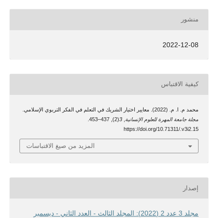
منشور
2022-12-08
كيفية الاقتباس
محمد م. ا. م. (2022). معايير اختيار الشريك في التعلم في الفكر التربوي الإسلامي.
مجلة جامعة المهرة للعلوم الإنسانية
,
3
(2), 437–453.
https://doi.org/10.71311/.v3i2.15
المزيد من صيغ الاقتباسات
إصدار
مجلد 3 عدد 2 (2022): المجلد الثالث - العدد الثاني - ديسمبر