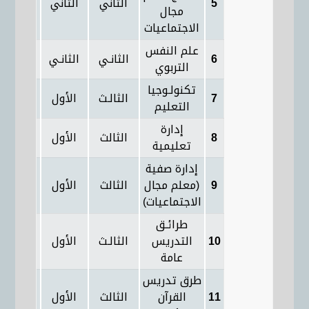
5
الثاني
الثاني
3
مجال
الاجتماعيات
علم النفس
6
الثانـي
الثانـي
3
التربوي
تكنولـوجيا
7
الثالـث
الأول
3
التعليم
إدارة
8
الثالث
الأول
3
تعليمية
إدارة صفية
9
(معلم مجال
الثالث
الأول
3
الاجتماعيات)
طرائـق
10
التدريس
الثالـث
الأول
3
عامة
طرق تدريس
11
القرآن
الثالث
الأول
3