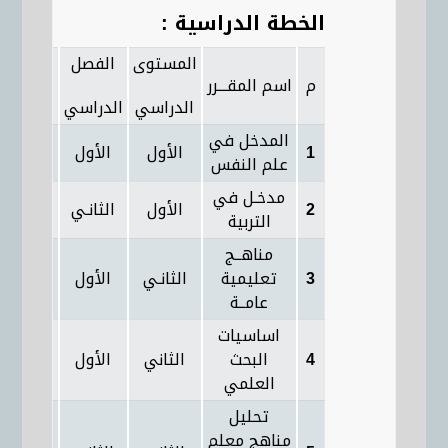
الخطة الدراسية :
المستوى
الفصل
الساعات
م
اسم المقـــرر
المعتمد
الدراسي
الدراسي
المدخل في
1
الأول
الأول
3
علم النفس
مدخـل في
2
الأول
الثانـي
3
التربية
مناهــج
3
تعليمية
الثانـي
الأول
3
عامــة
اساسيات
4
البحث
الثاني
الأول
3
العلمي
تحليل
مناهج معلم