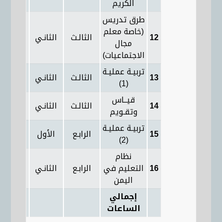
الكريم
طرق تدريس
(خاصة معلم
12
الثالـث
الثانـي
3
مجال
الاجتماعيات)
تربيـة عمليـة
13
الثالـث
الثانـي
3
(1)
قيــاس
14
الثالـث
الثانـي
3
وتقـويم
تربيـة عمليـة
15
الرابـع
الأول
3
(2)
نظام
16
التعليم في
الرابـع
الثانـي
3
اليمن
إجمالي
48
الساعات