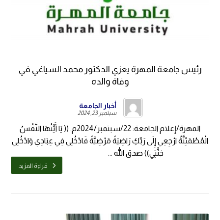
رئيس جامعة المهرة يعزي الدكتور محمد السياغي في
وفاة والده
أخبار الجامعة
سبتمبر 23, 2024
المهرة/إعلام الجامعة: 22/سبتمبر/2024م. (( يَا أَيَّتُهَا النَّفْسُ
الْمُطْمَئِنَّةُ ارْجِعِي إِلَى رَبِّكِ رَاضِيَةً مَرْضِيَّةً فَادْخُلِي فِي عِبَادِي وَادْخُلِي
جَنَّتِي)) صدق الله ...
قراءة المزيد