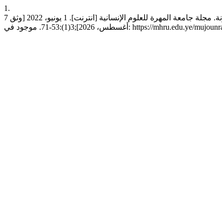
1.
مؤمن عاعس. أحكام الجمع بين صلاتي الجمعة والعصر: دراسة فقهية مقارنة. مجلة جامعة المهرة للعلوم الإنسانية [انترنت]. 1 يونيو، 2022 [وثق 7
https://mhru.edu.ye/mujounrals/index.php/mjh/