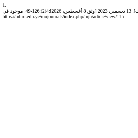
1.
البريدية ربسبح. مناهج تحليل الخطاب السياسيّ. مجلة جامعة المهرة للعلوم الإنسانية [انترنت]. 13 ديسمبر، 2023 [وثق 8 أغسطس، 2026];4(2):126-49. موجود في:
https://mhru.edu.ye/mujounrals/index.php/mjh/article/view/115