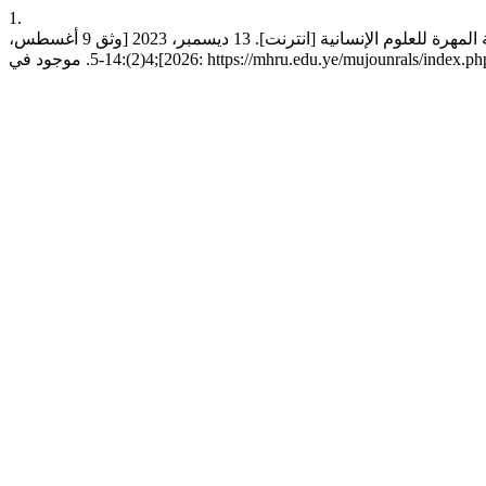
1.
الزُّبيدي ابعا. الأحاديث الواردة في صلاة النافلة أربع ركعات. مجلة جامعة المهرة للعلوم الإنسانية [انترنت]. 13 ديسمبر، 2023 [وثق 9 أغسطس،
https://mhru.edu.ye/mujounrals/index.php/mjh/article/view/