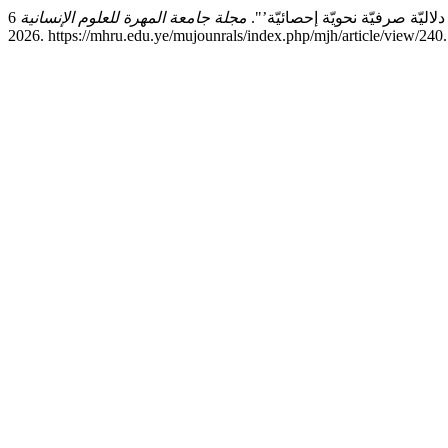
اليّة صرفيّة نحويّة إحصائيّة’".
مجلة جامعة المهرة للعلوم الإنسانية
6, no. 2 (ديسمبر 23, 2025): 159–187. تاريخ الوصول أغسطس 7,
2026. https://mhru.edu.ye/mujounrals/index.php/mjh/article/view/240.