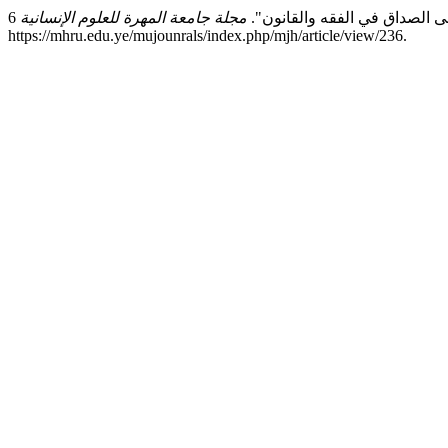
ى الصداق في الفقه والقانون".
مجلة جامعة المهرة للعلوم الإنسانية
6, no. 2 (ديسمبر 23, 2025): 59–75. تاريخ الوصول أغسطس 7, 2026.
https://mhru.edu.ye/mujounrals/index.php/mjh/article/view/236.