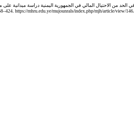
الحد من الاحتيال المالي في الجمهورية اليمنية دراسة ميدانية على م
, no. 1 (يونيو 19, 2024): 424–458. تاريخ الوصول أغسطس 7, 2026. https://mhru.edu.ye/mujounrals/index.php/mjh/article/view/146.