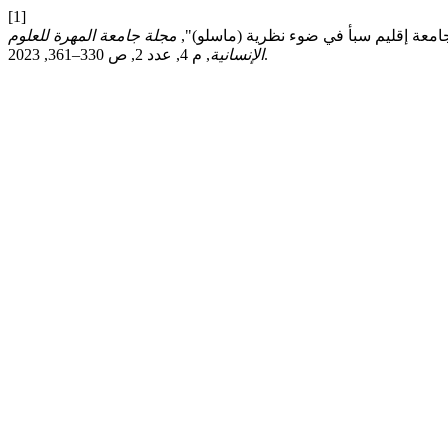
[1]
امعة إقليم سبأ في ضوء نظرية (ماسلو)",
مجلة جامعة المهرة للعلوم
, م 4, عدد 2, ص 330–361, 2023.
الإنسانية