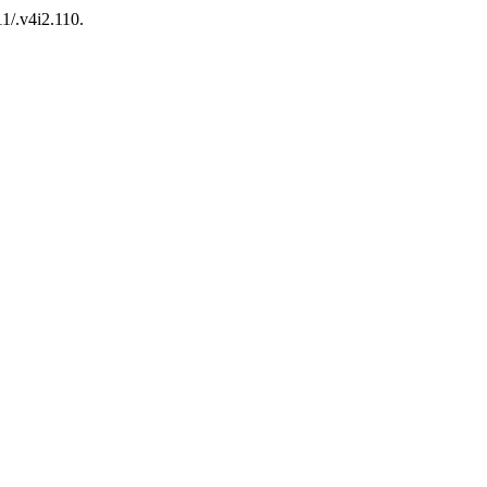
, 4(2), ص 14–54. 110