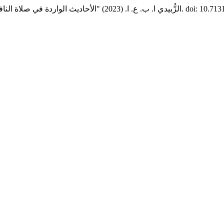
doi: 10.71311/.v4i2..
الزُّبيدي ا. ب. ع. ا. (2023) "الأحاديث الواردة في صلاة النافلة أربع ركعات",