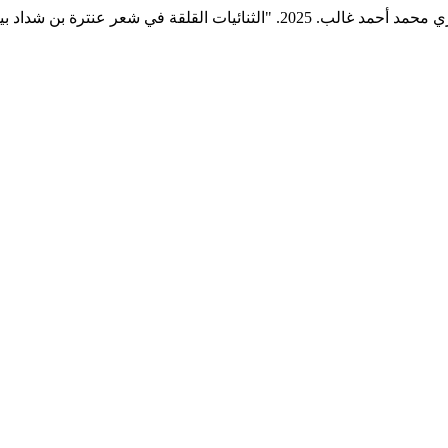
لب. 2025. "الثنائيات القلقة في شعر عنترة بن شداد بين التأزم والتلازم".