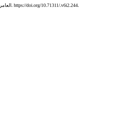
6 (2):288-320. https://doi.org/10.71311/.v6i2.244.
العامري محمد أحمد غا