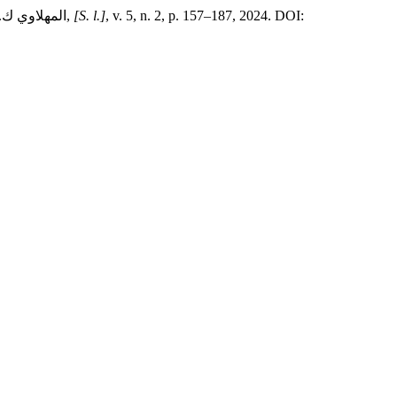
, v. 5, n. 2, p. 157–187, 2024. DOI:
[S. l.]
,
المهلاوي ك. 