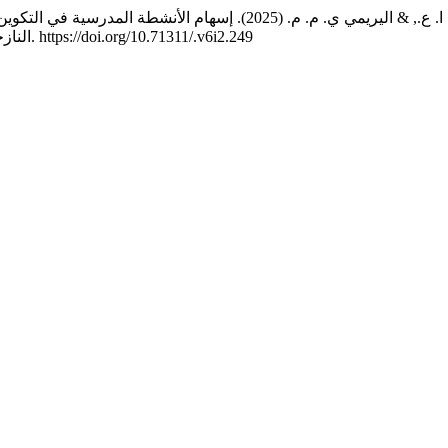
الماوري ب. ع. ا. ع., & اليريمي ي. م. م. (2025). إسهام الأنشطة المدر
(2), 443–477. https://doi.org/10.71311/.v6i2.249
الناز