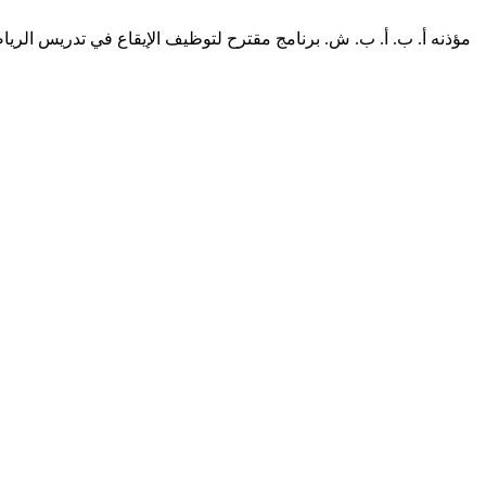
مؤذنه أ. ب. أ. ب. ش. برنامج مقترح لتوظيف الإيقاع في تدريس الر