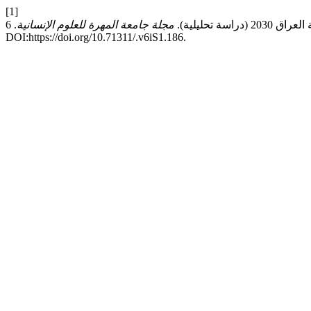
[1]
مجلة جامعة المهرة للعلوم الإنسانية
. 6, S1 (2025), 320–342.
DOI:https://doi.org/10.71311/.v6iS1.186.