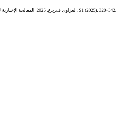
العزاوى ف.ح.ع. 2025. المعالجة الإخبارية لقضايا التنمية المستدامة المقدمة في الفضائيات العراقية في ضوء رؤية العراق 2030 (دراسة تحليلية).