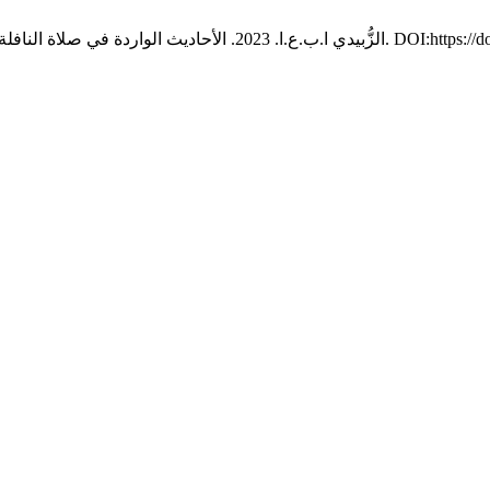
. 4, 2 (2023), 14–54. 
الزُّبيدي ا.ب.ع.ا. 2023. الأحاديث الواردة في صلاة النافلة أربع ركعات.