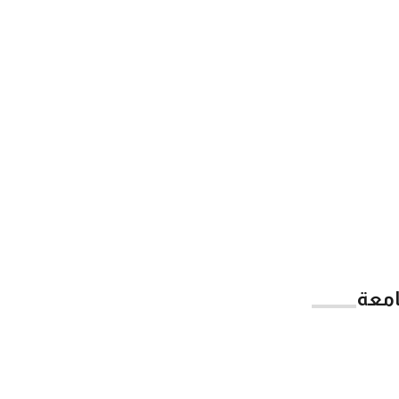
امعة
App Store