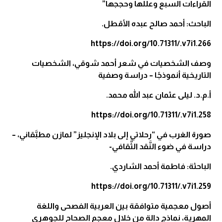
القراءات السبع وعللها وحججها”
الباحث: أحمد صالح عبده الأقطل.
https://doi.org/10.71311/.v7i1.266
وصف الشخصيات في شعر أحمد شوقي، الشخصيات
التاريخية أنموذجًا – دراسة وصفية
أ.م.د. ليلى عثمان عبد الله محمد.
https://doi.org/10.71311/.v7i1.258
صورة الغرب في “رحلاتي إلى بلاد الإنجليز” لمازن مطبَّقاني، –
دراسة في ضوء النَّقد الثَّقافي-
الباحثة: فاطمة أحمد الشاردي.
https://doi.org/10.71311/.v7i1.259
أصول معجمية متوافقة بين العربية الفصحى واللغة
المهرية، نماذج دالة من خلال معجم الصحاح للجوهري