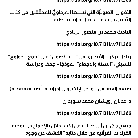
الأقوال الأصوليَّة التي نسبها المرداويُّ للمحقِّقين في كتاب
التَّحبير، دراسة استقرائيَّة استنباطيَّة
الباحث محمد بن منصور الزيادي
https://doi.org/10.71311/.v7i1.266
زيادات زكريا الأنصاري في “لب الأصول” على “جمع الجوامع”
للسبكي، “السنة والإجماع” أنموذجًا – جمعًا ودراسة
https://doi.org/10.71311/.v7i1.266
صيغة العقد في المتجر الإلكتروني (دراسة تأصيلية فقهية)
د. عدنان رويشان محمد سويدان
https://doi.org/10.71311/.v7i1.266
منهج مكي بن أبي طالب في الاستدلال بالإجماع في توجيه
القراءات القرآنية من خلال كتابه” الكشف عن وجوه