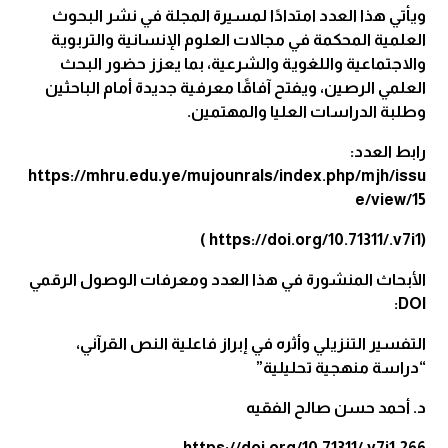
ويأتي هذا العدد امتدادًا لمسيرة المجلة في نشر البحوث
العلمية المحكمة في مجالات العلوم الإنسانية والتربوية
والاجتماعية واللغوية والشرعية، بما يعزز حضور البحث
العلمي الرصين، ويفتح آفاقًا معرفية جديدة أمام الباحثين
وطلبة الدراسات العليا والمهتمين.
رابط العدد:
https://mhru.edu.ye/mujounrals/index.php/mjh/issu
e/view/15
)
https://doi.org/10.71311/.v7i1
(
الأبحاث المنشورة في هذا العدد ومعرفات الوصول الرقمي
DOI:
التفسير التنزيلي وأثره في إبراز فاعلية النص القرآني،
“دراسة منهجية تحليلية”
د. أحمد حسن صالح الفقيه
https://doi.org/10.71311/.v7i1.266