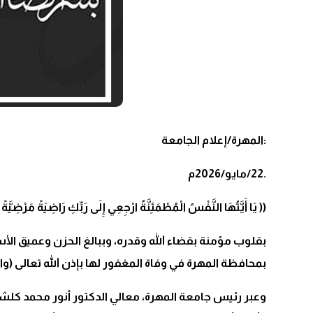
:المهرة/إعلام الجامعة
.22/مايو/2026م
(( يَا أَيَّتُهَا النَّفْسُ الْمُطْمَئِنَّةُ ارْجِعِي إِلَى رَبِّكِ رَاضِيَةً مَ
بقلوب مؤمنة بقضاء الله وقدره، وببالغ الحزن وعميق ا
بمحافظة المهرة في وفاة المغفور لها بإذن الله تعالى (وال
وعبر رئيس جامعة المهرة، معالي الدكتور أنور محمد كلشا