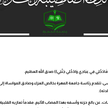
رْضِيَّةً فَادْخُلِي فِي عِبَادِي وَادْخُلِي جَنَّتِي)) صدق الله العظيم.
لأسى، تتقدم رئاسة جامعة المهرة بخالص العزاء وصادق المواساة 
دته).
ت، عن بالغ حزنه وأسفه بهذا المصاب الأليم، مقدماً تعازيه القلب