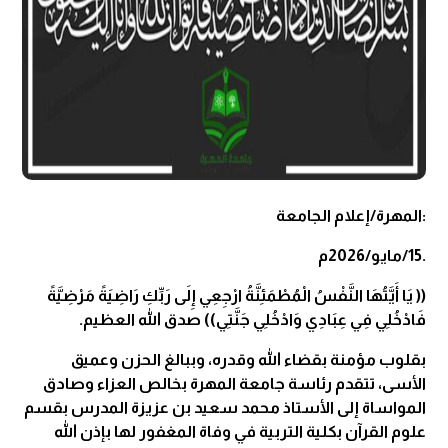
:المهرة/إعلام الجامعة
.15/مايو/2026م
(( يَا أَيَّتُهَا النَّفْسُ الْمُطْمَئِنَّةُ ارْجِعِي إِلَى رَبِّكِ رَاضِيَةً مَرْضِيَّةً
فَادْخُلِي فِي عِبَادِي وَادْخُلِي جَنَّتِي)) صدق الله العظيم.
بقلوب مؤمنة بقضاء الله وقدره، وببالغ الحزن وعميق
الأسى، تتقدم رئاسة جامعة المهرة بخالص العزاء وصادق
المواساة إلى الأستاذ محمد سعيد بن عزيزة المدرس بقسم
علوم القرآن بكلية التربية في وفاة المغفور لها بإذن الله