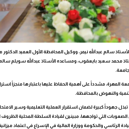
الأستاذ سالم عبدالله نيمر، ووكيل المحافظة الأول العميد الدكت
تاذ محمد سعيد بايعقوب، ومساعده الأستاذ عبدالله سويلم سالم، أ
جامعة.
ة المهرة، مشدداً على أهمية الحفاظ عليها باعتبارها منجزاً است
لتنمية والنهوض بالمحافظة.
بذل جهوداً كبيرة لضمان استقرار العملية التعليمية وسير الامتح
 الصعوبات التي تواجهها، مبينين لقيادة السلطة المحلية الظروف ا
ة الرئاسي والحكومة ووزارة المالية في الإسراع في اعتماد ميزانية