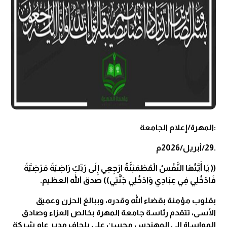
:المهرة/إعلام الجامعة
.29/أبريل/2026م
(( يَا أَيَّتُهَا النَّفْسُ الْمُطْمَئِنَّةُ ارْجِعِي إِلَى رَبِّكِ رَاضِيَةً مَرْضِيَّةً
فَادْخُلِي فِي عِبَادِي وَادْخُلِي جَنَّتِي)) صدق الله العظيم.
بقلوب مؤمنة بقضاء الله وقدره، وببالغ الحزن وعميق
الأسى، تتقدم رئاسة جامعة المهرة بخالص العزاء وصادق
المواساة إلى المهندس محسن علي بلحاف مدير عام شركة