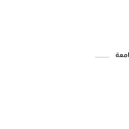
امعة
App Store