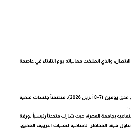
تصال، والذي انطلقت فعالياته يوم الثلاثاء في عاصمة
وشهد المؤتمر مشاركة أكثر من 40 باحثاً وباحثة من مختلف الجامعات والمؤسسات الأكاديمية، حيث تستمر أعماله على مدى يومين (7–8 أبريل 2026)، متضمناً جلسات علمية
.
ماعية بجامعة المهرة، حيث شارك متحدثاً رئيسياً بورقة
ناول فيها المخاطر المتنامية لتقنيات التزييف العميق،