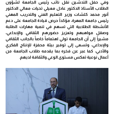
وفي حفل التدشين نقل نائب رئيس الجامعة لشؤون
الطلاب الأستاذ الدكتور عادل معيلي تحيات معالي الدكتور
أنور محمد كلشات وزير التعليم الفني والتدريب المهني
رئيس جامعة المهرة، مؤكداً حرص قيادة الجامعة على دعم
الأنشطة الطلابية التي تسهم في تنمية مهارات الطلبة
وصقل مواهبهم وتعزيز حضورهم الثقافي والإبداعي،
مشيراً إلى أن الجامعة تولي اهتماماً خاصاً بالجانب الثقافي
والإبداعي، وتسعى إلى توفير بيئة محفزة للإنتاج الفكري
والأدبي، كما عبر عن فخره بما يقدمه طلاب الجامعة من
أعمال نوعية تعكس مستوى الوعي والثقافة لديهم.