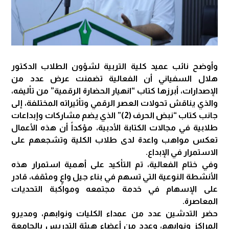
وأوضح نائب عميد كلية التربية لشؤون الطلاب الدكتور
هلال السفياني أن الفعالية تضمنت عرض عدد من
الإصدارات، أبرزها كتاب “انهيار الحضارة الرقمية” من تأليفه،
والذي يناقش تحولات العصر الرقمي وتأثيراته المختلفة، إلى
جانب كتاب “نبض الحرف (2)” الذي يضم مشاركات وإبداعات
طلابية في مجالات الكتابة الأدبية، مؤكداً أن هذه الأعمال
تعكس مواهب واعدة لدى طلاب الكلية وتشجعهم على
الاستمرار في الإبداع.
وفي ختام الفعالية، تم التأكيد على أهمية استمرار هذه
الأنشطة النوعية التي تسهم في بناء جيل واعٍ ومثقف، قادر
على الإسهام في خدمة مجتمعه ومواكبة التحديات
المعاصرة.
حضر التدشين عدد من عمداء الكليات ونوابهم، ومديرو
المراكز ونوابهم، وعدد من أعضاء هيئة التدريس بالجامعة