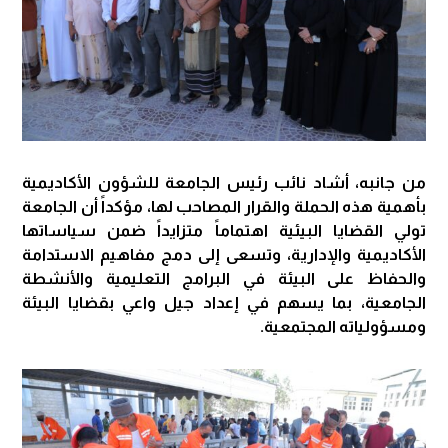
من جانبه، أشاد نائب رئيس الجامعة للشؤون الأكاديمية
بأهمية هذه الحملة والقرار المصاحب لها، مؤكداً أن الجامعة
تولي القضايا البيئية اهتماماً متزايداً ضمن سياساتها
الأكاديمية والإدارية، وتسعى إلى دمج مفاهيم الاستدامة
والحفاظ على البيئة في البرامج التعليمية والأنشطة
الجامعية، بما يسهم في إعداد جيل واعي بقضايا البيئة
ومسؤولياته المجتمعية.