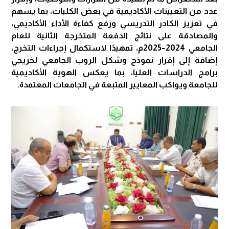
عدد من التعيينات الأكاديمية في بعض الكليات، بما يسهم
في تعزيز الكادر التدريسي ورفع كفاءة الأداء الأكاديمي،
والمصادقة على نتائج الدفعة المتخرجة الثانية للعام
الجامعي 2024–2025م، تمهيدًا لاستكمال إجراءات التخرج،
إضافة إلى إقرار نموذج وشكل الروب الجامعي لخريجي
برامج الدراسات العليا، بما يعكس الهوية الأكاديمية
للجامعة ويواكب المعايير المتبعة في الجامعات المعتمدة.