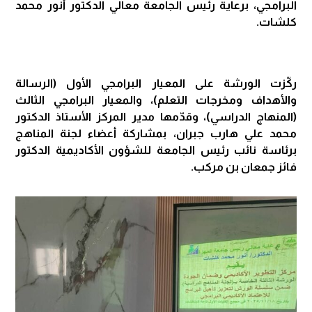
البرامجي، برعاية رئيس الجامعة معالي الدكتور أنور محمد
كلشات.
ركّزت الورشة على المعيار البرامجي الأول (الرسالة
والأهداف ومخرجات التعلم)، والمعيار البرامجي الثالث
(المنهاج الدراسي)، وقدّمها مدير المركز الأستاذ الدكتور
محمد علي هارب جبران، بمشاركة أعضاء لجنة المناهج
برئاسة نائب رئيس الجامعة للشؤون الأكاديمية الدكتور
فائز جمعان بن مركب.