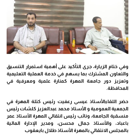
وفي ختام الزيارة، جرى التأكيد على أهمية استمرار التنسيق
والتعاون المشترك بما يسهم في خدمة العملية التعليمية
وتعزيز دور جامعة المهرة كمنارة علمية ومعرفية في
المحافظة.
حضر اللقاءالأستاذ عيسى رعفيت رئيس كتلة المهرة في
الجمعية العمومية و الأستاذ محمد عبدالعزيز كلشات رئيس
منسقية الجامعة، ونائب رئيس انتقالي المهرة الأستاذ عمر
باعباد، والأستاذ جمال محسن، ومدير الإدارة المالية
بالمجلس الانتقالي بالمهرة الأستاذ طلال بايعقوب