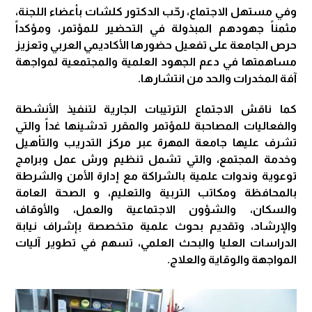
وفي مستهل الاجتماع، رحّب الدكتور كلشات بأعضاء اللجنة،
مثمناً جهودهم المبذولة في التحضير للمؤتمر، ومؤكداً
حرص الجامعة على تفعيل حضورها الأكاديمي العربي وتعزيز
مساهمتها في دعم الجهود العلمية والمجتمعية لمواجهة
آفة المخدرات والحد من انتشارها.
كما ناقش الاجتماع الترتيبات الجارية لتنفيذ الأنشطة
والفعاليات المصاحبة للمؤتمر والمقرر تدشينها غداً والتي
تشرف عليها جامعة المهرة عبر مركز التدريب والتأهيل
وخدمة المجتمع، والتي تشمل تنظيم ورش عمل وبرامج
توعوية وندوات علمية بالشراكة مع إدارة الأمن والشرطة
بالمحافظة ومكاتب التربية والتعليم، و الصحة العامة
والسكان، والشؤون الاجتماعية والعمل، والأوقاف
والإرشاد، وتقديم بحوث علمية متخصصة بإشراف نيابة
الدراسات العليا والبحث العلمي، تسهم في تطوير آليات
المواجهة والوقاية والعلاج.