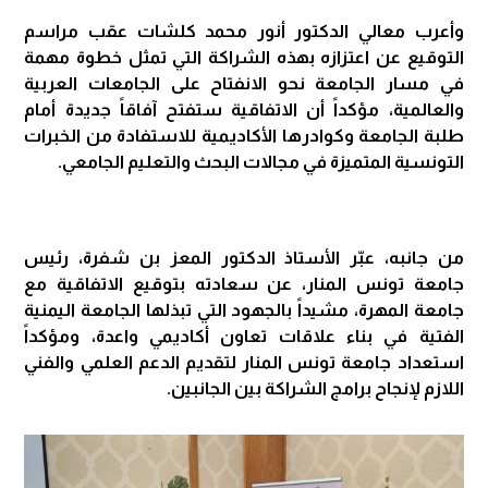
وأعرب معالي الدكتور أنور محمد كلشات عقب مراسم
التوقيع عن اعتزازه بهذه الشراكة التي تمثل خطوة مهمة
في مسار الجامعة نحو الانفتاح على الجامعات العربية
والعالمية، مؤكداً أن الاتفاقية ستفتح آفاقاً جديدة أمام
طلبة الجامعة وكوادرها الأكاديمية للاستفادة من الخبرات
التونسية المتميزة في مجالات البحث والتعليم الجامعي.
من جانبه، عبّر الأستاذ الدكتور المعز بن شفرة، رئيس
جامعة تونس المنار، عن سعادته بتوقيع الاتفاقية مع
جامعة المهرة، مشيداً بالجهود التي تبذلها الجامعة اليمنية
الفتية في بناء علاقات تعاون أكاديمي واعدة، ومؤكداً
استعداد جامعة تونس المنار لتقديم الدعم العلمي والفني
اللازم لإنجاح برامج الشراكة بين الجانبين.