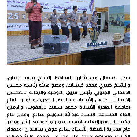
حضر الاحتفال مستشارو المحافظ الشيخ سعد دعنان،
والشيخ صبري محمد كلشات، وعضو هيئة رئاسة مجلس
الانتقالي الجنوبي رئيس فريق التوجية والرقابة بالمجلس
الانتقالي الجنوبي الأستاذ عبدالناصر الجعري، والأمين العام
بجامعة المهرة الأستاذ محمد سعيد بايعقوب، والامين
العام المساعد الأستاذ عبدالله سويلم سالم، ومدير عام
مكتب التربية والتعليم الأستاذ سمير مبخوت هراش، ومدير
عام مديرية الغيضة الأستاذ سالم عوض سعيدان، وعمداء
الكليات ونوابهم وعدد من مديري العموم والشخصيات