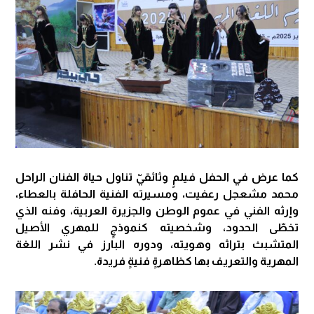
كما عرض في الحفل فيلمٍ وثائقيّ تناول حياة الفنان الراحل
محمد مشعجل رعفيت، ومسيرته الفنية الحافلة بالعطاء،
وإرثه الفني في عموم الوطن والجزيرة العربية، وفنه الذي
تخطّى الحدود، وشخصيته كنموذجٍ للمهري الأصيل
المتشبث بتراثه وهويته، ودوره البارز في نشر اللغة
المهرية والتعريف بها كظاهرةٍ فنيةٍ فريدة.