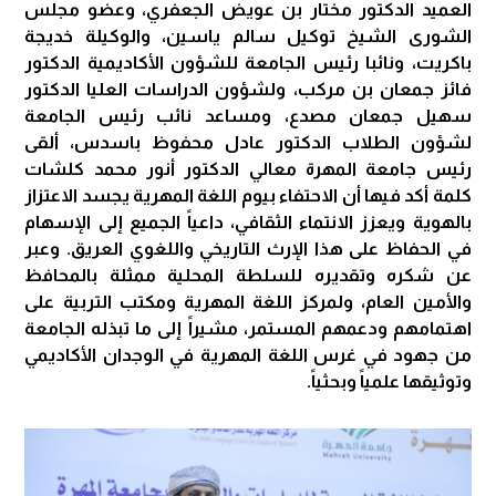
العميد الدكتور مختار بن عويض الجعفري، وعضو مجلس
الشورى الشيخ توكيل سالم ياسين، والوكيلة خديجة
باكريت، ونائبا رئيس الجامعة للشؤون الأكاديمية الدكتور
فائز جمعان بن مركب، ولشؤون الدراسات العليا الدكتور
سهيل جمعان مصدع، ومساعد نائب رئيس الجامعة
لشؤون الطلاب الدكتور عادل محفوظ باسدس، ألقى
رئيس جامعة المهرة معالي الدكتور أنور محمد كلشات
كلمة أكد فيها أن الاحتفاء بيوم اللغة المهرية يجسد الاعتزاز
بالهوية ويعزز الانتماء الثقافي، داعياً الجميع إلى الإسهام
في الحفاظ على هذا الإرث التاريخي واللغوي العريق. وعبر
عن شكره وتقديره للسلطة المحلية ممثلة بالمحافظ
والأمين العام، ولمركز اللغة المهرية ومكتب التربية على
اهتمامهم ودعمهم المستمر، مشيراً إلى ما تبذله الجامعة
من جهود في غرس اللغة المهرية في الوجدان الأكاديمي
وتوثيقها علمياً وبحثياً.