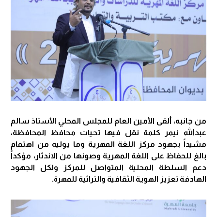
من جانبه، ألقى الأمين العام للمجلس المحلي الأستاذ سالم
عبدالله نيمر كلمة نقل فيها تحيات محافظ المحافظة،
مشيداً بجهود مركز اللغة المهرية وما يوليه من اهتمام
بالغ للحفاظ على اللغة المهرية وصونها من الاندثار، مؤكداً
دعم السلطة المحلية المتواصل للمركز ولكل الجهود
الهادفة تعزيز الهوية الثقافية والتراثية للمهرة.