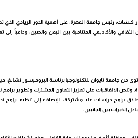
ور كلشات، رئيس جامعة المهرة، على أهمية الدور الريادي الذي 
لثقافي والأكاديمي المتنامية بين اليمن والصين، وداعياً إلى تعز
ى من جامعة تايوان للتكنولوجيا برئاسة البروفيسور تشانغ، حي
دة. وتنص الاتفاقيات على تعزيز التعاون المشترك وتطوير برامج ن
إطلاق برامج دراسات عليا مشتركة، بالإضافة إلى تنظيم برامج تدر
دل الخبرات بين الجانبين.
ثقافي، مداخلة أكّد فيها دعم السفارة الكامل لهذه الشراكات الأك