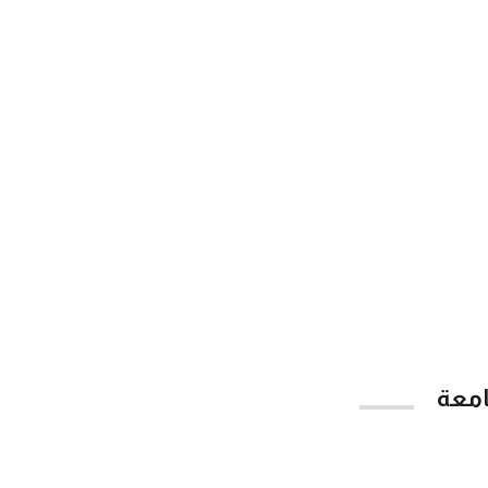
امعة
App Store