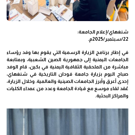
شنغهاي/إعلام الجامعة:
22/سبتمبر/2025م.
في إطار برنامج الزيارة الرسمية التي يقوم بها وفد رؤساء
الجامعات اليمنية إلى جمهورية الصين الشعبية، وبمتابعة
مباشرة من الملحقية الثقافية اليمنية في بكين، قام الوفد
صباح اليوم بزيارة جامعة فودان التاريخية في شنغهاي،
إحدى أعرق وأبرز الجامعات الصينية والعالمية. وخلال الزيارة،
عُقد لقاء موسع مع قيادة الجامعة وعدد من عمداء الكليات
والمراكز البحثية.