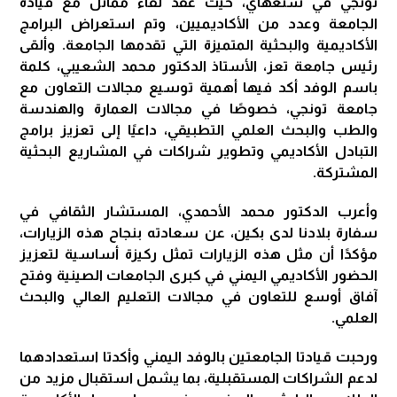
تونجي في شنغهاي، حيث عُقد لقاء مماثل مع قيادة
الجامعة وعدد من الأكاديميين، وتم استعراض البرامج
الأكاديمية والبحثية المتميزة التي تقدمها الجامعة. وألقى
رئيس جامعة تعز، الأستاذ الدكتور محمد الشعيبي، كلمة
باسم الوفد أكد فيها أهمية توسيع مجالات التعاون مع
جامعة تونجي، خصوصًا في مجالات العمارة والهندسة
والطب والبحث العلمي التطبيقي، داعيًا إلى تعزيز برامج
التبادل الأكاديمي وتطوير شراكات في المشاريع البحثية
المشتركة.
وأعرب الدكتور محمد الأحمدي، المستشار الثقافي في
سفارة بلادنا لدى بكين، عن سعادته بنجاح هذه الزيارات،
مؤكدًا أن مثل هذه الزيارات تمثل ركيزة أساسية لتعزيز
الحضور الأكاديمي اليمني في كبرى الجامعات الصينية وفتح
آفاق أوسع للتعاون في مجالات التعليم العالي والبحث
العلمي.
ورحبت قيادتا الجامعتين بالوفد اليمني وأكدتا استعدادهما
لدعم الشراكات المستقبلية، بما يشمل استقبال مزيد من