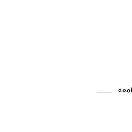
امعة
App Store