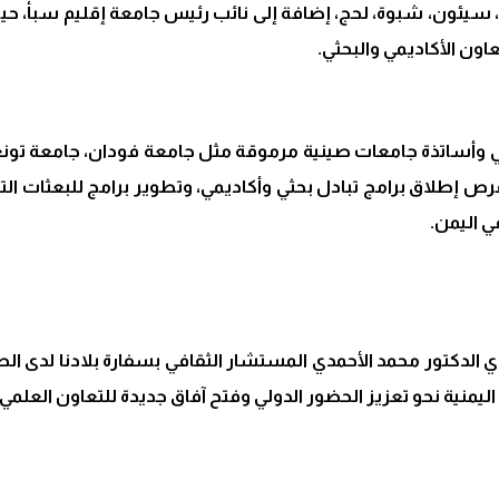
ز، سيئون، شبوة، لحج، إضافة إلى نائب رئيس جامعة إقليم سبأ
عاون الأكاديمي والبحثي.
وأساتذة جامعات صينية مرموقة مثل جامعة فودان، جامعة تونغجي،
CE). كما سيبحث الجانبان فرص إطلاق برامج تبادل بحثي وأكاديمي، وتطوير برامج 
ي اليمن.
لدكتور محمد الأحمدي المستشار الثقافي بسفارة بلادنا لدى الصي
ت اليمنية نحو تعزيز الحضور الدولي وفتح آفاق جديدة للتعاون العلمي 