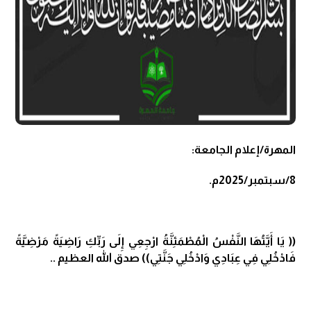
المهرة/إعلام الجامعة:
8/سبتمبر/2025م.
(( يَا أَيَّتُهَا النَّفْسُ الْمُطْمَئِنَّةُ ارْجِعِي إِلَى رَبِّكِ رَاضِيَةً مَرْضِيَّةً
فَادْخُلِي فِي عِبَادِي وَادْخُلِي جَنَّتِي)) صدق الله العظيم ..