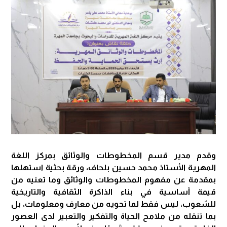
وقدم مدير قسم المخطوطات والوثائق بمركز اللغة
المهرية الأستاذ محمد حسين بلحاف، ورقة بحثية استهلها
بمقدمة عن مفهوم المخطوطات والوثائق وما تعنيه من
قيمة أساسية في بناء الذاكرة الثقافية والتاريخية
للشعوب، ليس فقط لما تحويه من معارف ومعلومات، بل
بما تنقله من ملامح الحياة والتفكير والتعبير لدى العصور