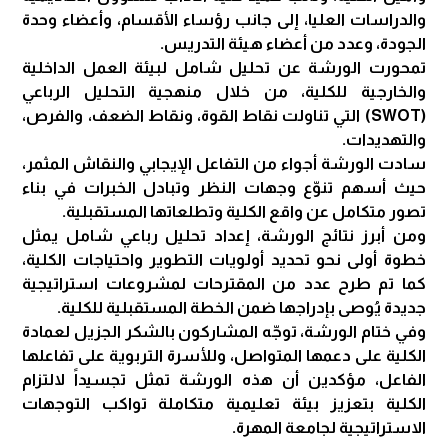
والدراسات العليا، إلى جانب رؤساء الأقسام، وأعضاء وحدة
الجودة، وعدد من أعضاء هيئة التدريس.
تمحورت الورشة عن تحليل شامل لبيئة العمل الداخلية
والخارجية للكلية، من خلال منهجية التحليل الرباعي
(SWOT) التي تناولت نقاط القوة، ونقاط الضعف، والفرص،
والتهديدات.
سادت الورشة أجواء من التفاعل الإيجابي والنقاش المثمر،
حيث أسهم تنوّع وجهات النظر وتبادل الخبرات في بناء
تصور متكامل عن واقع الكلية وتطلعاتها المستقبلية.
ومن أبرز نتائج الورشة، إعداد تحليل رباعي شامل يمثل
خطوة أولى نحو تحديد أولويات التطوير واحتياجات الكلية،
كما تم طرح عدد من المقترحات لمشروعات استراتيجية
جديدة يُوصى بإدراجها ضمن الخطة المستقبلية للكلية.
وفي ختام الورشة، توجّه المشاركون بالشكر الجزيل لعمادة
الكلية على دعمها المتواصل، وللأسرة التربوية على تفاعلها
الفاعل، مؤكدين أن هذه الورشة تمثل تجسيداً لالتزام
الكلية بتعزيز بيئة تعليمية متكاملة تواكب التوجهات
الاستراتيجية لجامعة المهرة.