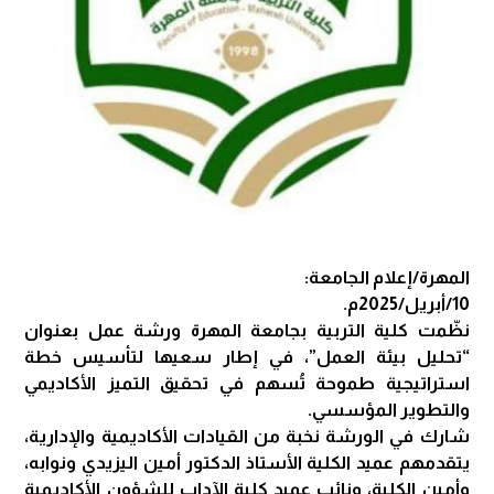
المهرة/إعلام الجامعة:
10/أبريل/2025م.
نظّمت كلية التربية بجامعة المهرة ورشة عمل بعنوان
“تحليل بيئة العمل”، في إطار سعيها لتأسيس خطة
استراتيجية طموحة تُسهم في تحقيق التميز الأكاديمي
والتطوير المؤسسي.
شارك في الورشة نخبة من القيادات الأكاديمية والإدارية،
يتقدمهم عميد الكلية الأستاذ الدكتور أمين اليزيدي ونوابه،
وأمين الكلية، ونائب عميد كلية الآداب للشؤون الأكاديمية