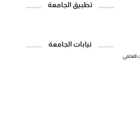
تطبيق الجامعة
App Store
Google Play
نيابات الجامعة
ث العلمي
ميع الحقوق محفوظة © 2023 - مركز تقنية المعلومات - جامعة المهرة