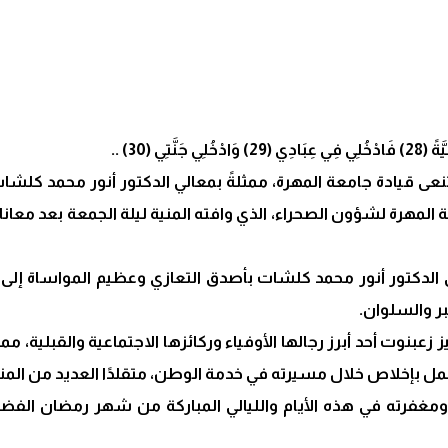
نعى قيادة جامعة المهرة، ممثلةً بمعالي الدكتور أنور محمد كلشات
رة لشؤون الصحراء، الذي وافته المنية ليلة الجمعة بعد معاناة مع
لدكتور أنور محمد كلشات بأصدق التعازي وعظيم المواساة إلى أب
بر والسلوان.
بنوت أحد أبرز رجالها الأوفياء وركائزها الاجتماعية والقبلية، م
 عمل بإخلاص خلال مسيرته في خدمة الوطن، متقلدًا العديد من المن
 ومغفرته في هذه الأيام والليالي المباركة من شهر رمضان الف