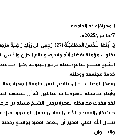
المهرة/إعلام الجامعة:
7/مارس/2025م.
يَا أَيَّتُهَا النَّفْسُ الْمُطْمَئِنَّةُ (27) ارْجِعِي إِلَى رَبِّكِ رَاضِيَةً مَرْضِيَّةً (28) فَادْخُلِي فِي عِبَادِي (29) وَادْخُلِي جَنَّتِي (30) ..
بقلوب مؤمنة بقضاء الله وقدره، وببالغ الحزن والأسى، ت
الشيخ مسلم سالم مسلم حزحيز زعبنوت، وكيل محافظة المه
خدمة مجتمعه ووطنه.
وبهذا المصاب الجلل، يتقدم رئيس جامعة المهرة معالي ا
وأبناء محافظة المهرة عامة، سائلين الله أن يلهمهم الص
لقد فقدت محافظة المهرة برحيل الشيخ مسلم بن حزحيز زع
حيث كان الفقيد مثالًا في التفاني وتحمل المسؤولية، إذ
نسأل الله العلي القدير أن يتغمد الفقيد بواسع رحمته
والسلوان.