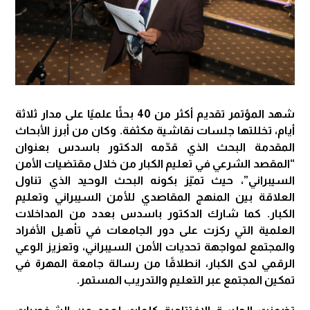
شهد المؤتمر تقديم أكثر من 40 بحثًا علميًا على مدار ثلاثة
أيام، تخللتها جلسات نقاشية مكثفة. وكان من أبرز الأبحاث
المقدمة البحث الذي قدّمه الدكتور باسدس بعنوان
“المقصد الشرعي في تعليم الكبار من خلال مقتضيات الأمن
السيبراني”، حيث تميّز بكونه البحث الوحيد الذي تناول
العلاقة بين المنهج المقاصدي للأمن السيبراني وتعليم
الكبار. كما شارك الدكتور باسدس بعدد من المداخلات
العلمية التي ركزت على دور الجامعات في تأهيل الأفراد
والمجتمع لمواجهة تحديات الأمن السيبراني، وتعزيز الوعي
الرقمي لدى الكبار، انطلاقًا من رسالة جامعة المهرة في
تمكين المجتمع عبر التعليم والتدريب المستمر.