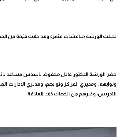
تخللت الورشة مناقشات مثمرة ومداخلات قيّمة من الحض
حضر الورشة الدكتور عادل محفوظ باسدس مساعد نائب رئ
ونوابهم، ومديري المراكز ونوابهم، ومديري الإدارات ا
التدريس، وغيرهم من الجهات ذات العلاقة.