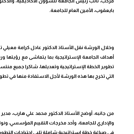
مركب، نائب رئيس الجامعة للشؤون الأكاديمية، والدكت
بايعقوب، الأمين العام للجامعة.
وخلال الورشة نقل الأستاذ الدكتور عادل كرامة معيلي
أهداف الجامعة الإستراتيجية بما يتماشى مع رؤيتها ورس
تطوير الخطة الإستراتيجية وتعديلها، شاكرا جميع منتس
التي تخرج بها هذه الورشة لأجل الاستفادة منها في تطوي
من جانبه، أوضح الأستاذ الدكتور محمد علي هارب، مدير م
والإداري للجامعة، وأحد مخرجات التقيبم المؤسسي، ونوات
في صياغة خطة استراتيجية شاملة تلبي احتياجات التطور 