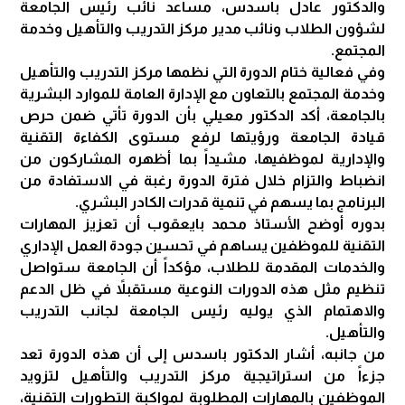
والدكتور عادل باسدس، مساعد نائب رئيس الجامعة
لشؤون الطلاب ونائب مدير مركز التدريب والتأهيل وخدمة
المجتمع.
وفي فعالية ختام الدورة التي نظمها مركز التدريب والتأهيل
وخدمة المجتمع بالتعاون مع الإدارة العامة للموارد البشرية
بالجامعة، أكد الدكتور معيلي بأن الدورة تأتي ضمن حرص
قيادة الجامعة ورؤيتها لرفع مستوى الكفاءة التقنية
والإدارية لموظفيها، مشيداً بما أظهره المشاركون من
انضباط والتزام خلال فترة الدورة رغبة في الاستفادة من
البرنامج بما يسهم في تنمية قدرات الكادر البشري.
بدوره أوضح الأستاذ محمد بايعقوب أن تعزيز المهارات
التقنية للموظفين يساهم في تحسين جودة العمل الإداري
والخدمات المقدمة للطلاب، مؤكداً أن الجامعة ستواصل
تنظيم مثل هذه الدورات النوعية مستقبلاً في ظل الدعم
والاهتمام الذي يوليه رئيس الجامعة لجانب التدريب
والتأهيل.
من جانبه، أشار الدكتور باسدس إلى أن هذه الدورة تعد
جزءاً من استراتيجية مركز التدريب والتأهيل لتزويد
الموظفين بالمهارات المطلوبة لمواكبة التطورات التقنية،